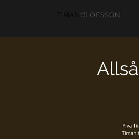
TIMAN
OLOFSSON
Alls
Ylva T
Timan 