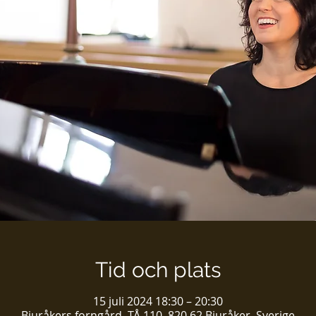
Tid och plats
15 juli 2024 18:30 – 20:30
Bjuråkers forngård, TÅ 110, 820 62 Bjuråker, Sverige