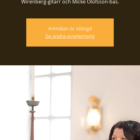
Wirenberg-gitarr och Micke Olofsson-bas.
Anmälan är stängd
Se andra evenemang