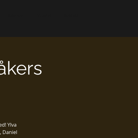
Kalender
Nyheter
Kontakt
åkers
d! Ylva
 Daniel