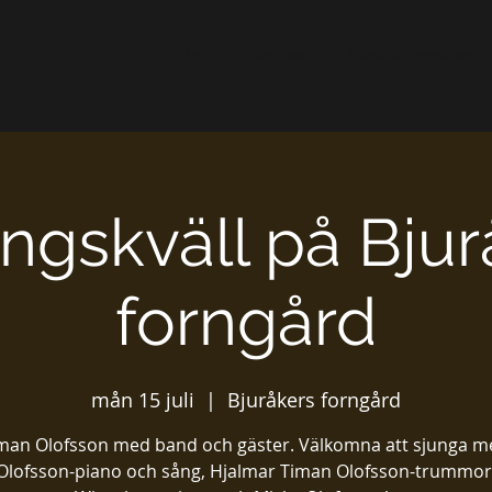
Hem
Om oss
Musik & Inspiration
ångskväll på Bjur
forngård
mån 15 juli
  |  
Bjuråkers forngård
iman Olofsson med band och gäster. Välkomna att sjunga me
Olofsson-piano och sång, Hjalmar Timan Olofsson-trummor,