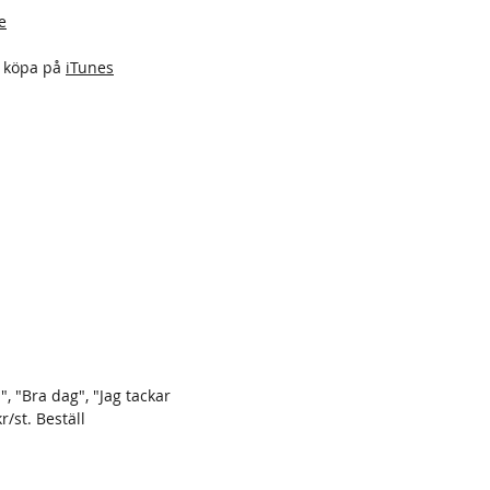
e
tt köpa på
iTunes
", "Bra dag", "Jag tackar
r/st. Beställ