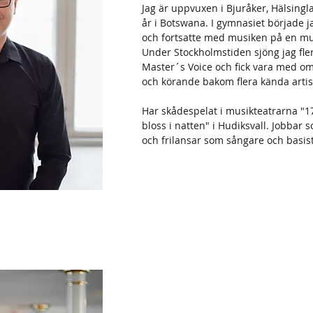
Jag är uppvuxen i Bjuråker, Hälsingl
år i Botswana. I gymnasiet började j
och fortsatte med musiken på en mu
Under Stockholmstiden sjöng jag fle
Master´s Voice och fick vara med om
och körande bakom flera kända artis
Har skådespelat i musikteatrarna "17
bloss i natten" i Hudiksvall. Jobbar
och frilansar som sångare och basist