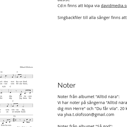
Cd:n finns att köpa via
davidmedia.s
Singbackfiler till alla sånger finns a
Noter
Noter från albumet "Alltid nära":
Vi har noter på sångerna "Alltid nära
dig min Herre" och "Du får vila". 20 k
via
ylva.t.olofsson@gmail.com
Noter från albumet "Så god":