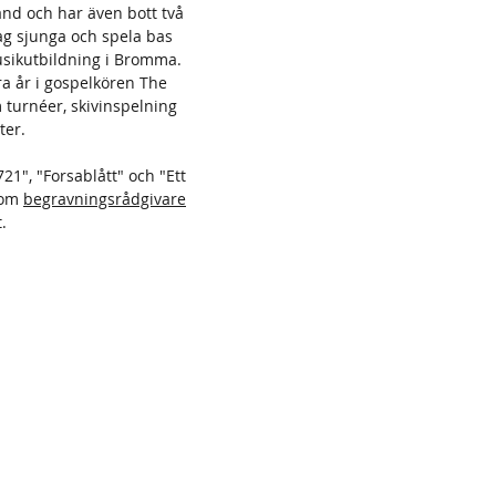
and och har även bott två
ag sjunga och spela bas
sikutbildning i Bromma.
ra år i gospelkören The
 turnéer, skivinspelning
ter.
21", "Forsablått" och "Ett
 som
begravningsrådgivare
.