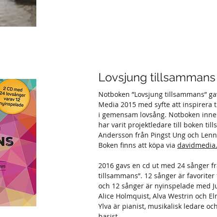
Lovsjung tillsammans
Notboken ”Lovsjung tillsammans” gav
Media 2015 med syfte att inspirera ti
i gemensam lovsång. Notboken inneh
har varit projektledare till boken 
Andersson från Pingst Ung och Lenn
Boken finns att köpa via
davidmedia
2016 gavs en cd ut med 24 sånger f
tillsammans”. 12 sånger är favoriter 
och 12 sånger är nyinspelade med J
Alice Holmquist, Alva Westrin och E
Ylva är pianist, musikalisk ledare o
basist.