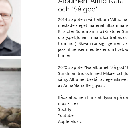
Albumen "Alltid Nära"
och "Så god"
2014 släppte vi vårt album "Alltid n
mestadels eget material tillsamman
Kristofer Sundman trio (Kristofer Su
dragspel, Johan Timan, kontrabas oc
trummor). Skivan rör sig i genren v
jazzinfluenser med texter om livet,
himlen.
2020 släppte Ylva albumet "Så god" 
Sundman trio och med Mikael och J
sång. Albumet består av egenskrivet 
av AnnaMaria Bergqvist.
Båda albumen finns att lyssna på dä
musik, t ex:
Spotify
Youtube
Apple Music