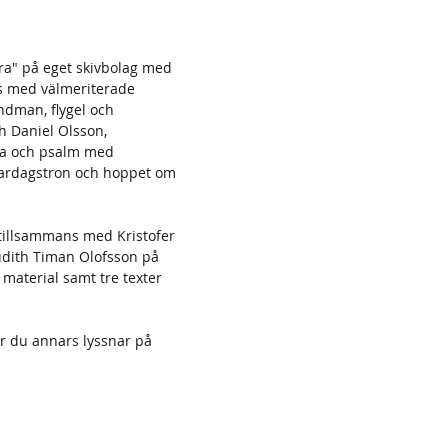
ära" på eget skivbolag med
s med välmeriterade
ndman, flygel och
h Daniel Olsson,
isa och psalm med
 vardagstron och hoppet om
tillsammans med Kristofer
udith Timan Olofsson på
material samt tre texter
r du annars lyssnar på