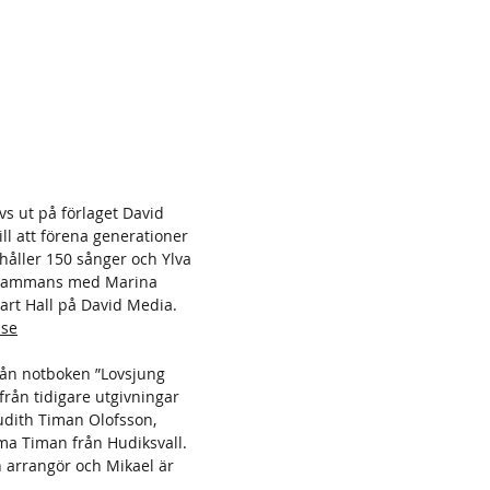
s ut på förlaget David
ll att förena generationer
åller 150 sånger och Ylva
tillsammans med Marina
art Hall på David Media.
.se
rån notboken ”Lovsjung
från tidigare utgivningar
udith Timan Olofsson,
lma Timan från Hudiksvall.
ch arrangör och Mikael är