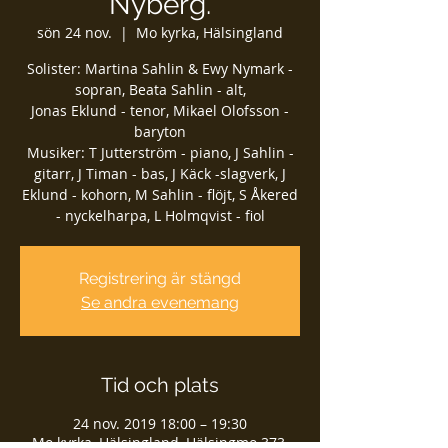
Nyberg.
sön 24 nov.
  |  
Mo kyrka, Hälsingland
Solister: Martina Sahlin & Ewy Nymark -
sopran, Beata Sahlin - alt,
Jonas Eklund - tenor, Mikael Olofsson -
baryton
Musiker: T Jutterström - piano, J Sahlin -
gitarr, J Timan - bas, J Käck -slagverk, J
Eklund - kohorn, M Sahlin - flöjt, S Åkered
- nyckelharpa, L Holmqvist - fiol
Registrering är stängd
Se andra evenemang
Tid och plats
24 nov. 2019 18:00 – 19:30
Mo kyrka, Hälsingland, Hälsingmo 373,