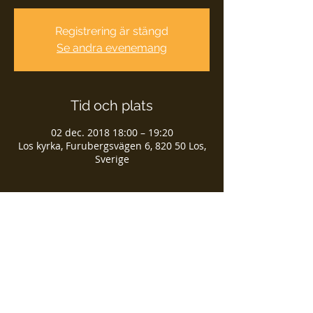
Registrering är stängd
Se andra evenemang
Tid och plats
02 dec. 2018 18:00 – 19:20
Los kyrka, Furubergsvägen 6, 820 50 Los,
Sverige
Dela detta evenemang