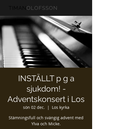
TIMAN
OLOFSSON
INSTÄLLT p g a
sjukdom! -
Adventskonsert i Los
sön 02 dec.
  |  
Los kyrka
Stämningsfull och svängig advent med
Ylva och Micke.