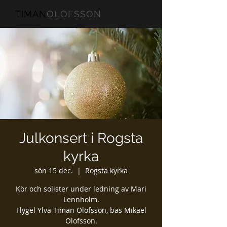
TIMAN
OLOFSSON
Julkonsert i Rogsta
kyrka
sön 15 dec.
  |  
Rogsta kyrka
Kör och solister under ledning av Mari
Lennholm.
Flygel Ylva Timan Olofsson, bas Mikael
Olofsson.