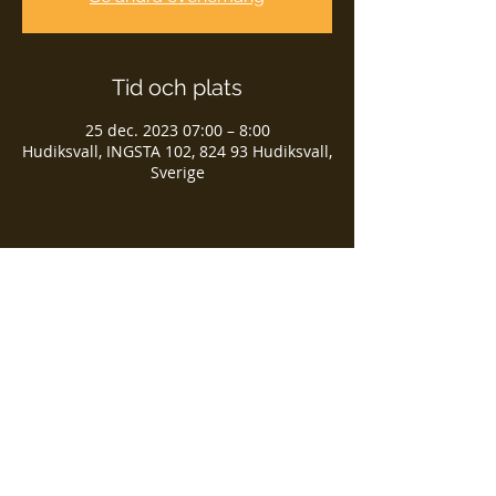
Tid och plats
25 dec. 2023 07:00 – 8:00
Hudiksvall, INGSTA 102, 824 93 Hudiksvall,
Sverige
Dela detta evenemang
©
2018-2021