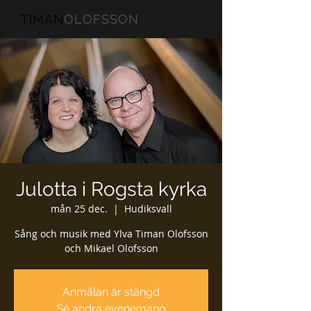
TIMAN
OLOFSSON
Julotta i Rogsta kyrka
mån 25 dec.
  |  
Hudiksvall
Sång och musik med Ylva Timan Olofsson
och Mikael Olofsson
Anmälan är stängd
Se andra evenemang