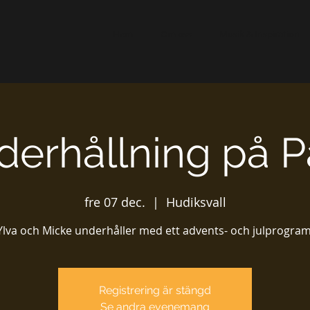
Hem
Om oss
Musik & Inspiration
derhållning på Pa
fre 07 dec.
  |  
Hudiksvall
Ylva och Micke underhåller med ett advents- och julprogram
Registrering är stängd
Se andra evenemang