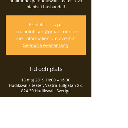
årsfirande) på Hudiksvalls teater. Ylva
pianist i husbandet!
Kontakta oss på
timanolofsson@gmail.com för
mer information om eventet!
Se andra evenemang
Tid och plats
18 maj 2019 14:00 – 16:00
Hudiksvalls teater, Västra Tullgatan 28,
824 30 Hudiksvall, Sverige
Dela detta evenemang