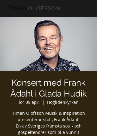
TIMAN
OLOFSSON
Konsert med Frank
Ådahl i Glada Hudik
lör 09 apr.
  |  
Höglidenkyrkan
Timan Olofsson Musik & Inspiration
presenterar stolt, Frank Ådahl!
En av Sveriges främsta soul- och
gospeltenorer som bl a vunnit