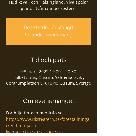
Hudiksvall och Hälsingland. Ylva spelar
piano i tvåmannaorkestern.
Registrering är stängd
Se andra evenemang
Tid och plats
08 mars 2022 19:00 – 20:30
Folkets hus, Gusum, Valdemarsvik ,
Centrumplatsen 9, 610 40 Gusum, Sverige
Om evenemanget
För biljetter och mer info se: 
https://www.riksteatern.se/forestallninga
r/en-liten-javla-
kvinnocirkus/202203081900-