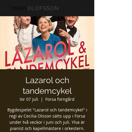
TIMAN
OLOFSSON
Lazarol och
tandemcykel
lör 07 juli
  |  
Forsa forngård
Bygdespelet "Lazarol och tandemcykel" i
regi av Cecilia Olsson sätts upp i Forsa
under två veckor i juni och juli. Ylva är
pianist och kapellmästare i orkestern.