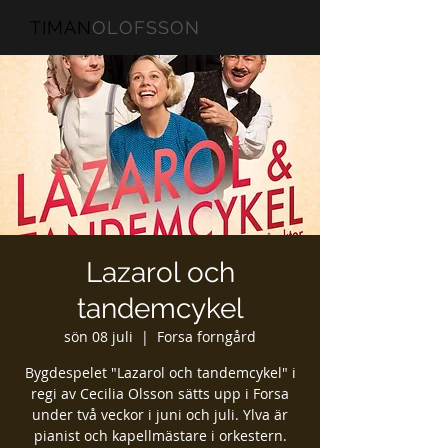
TIMAN
OLOFSSON
Lazarol och
tandemcykel
sön 08 juli
  |  
Forsa forngård
Bygdespelet "Lazarol och tandemcykel" i
regi av Cecilia Olsson sätts upp i Forsa
under två veckor i juni och juli. Ylva är
pianist och kapellmästare i orkestern.