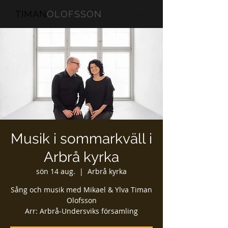
TIMAN
OLOFSSON
Musik i sommarkväll i
Arbrå kyrka
sön 14 aug.
  |  
Arbrå kyrka
Sång och musik med Mikael & Ylva Timan
Olofsson
Arr: Arbrå-Undersviks församling