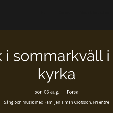
Hem
Om oss
Musik & Inspiration
 i sommarkväll i
kyrka
sön 06 aug.
  |  
Forsa
Sång och musik med Familjen Timan Olofsson. Fri entré