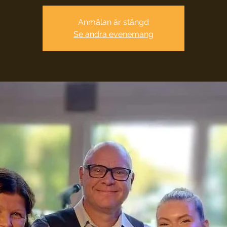
Anmälan är stängd
Se andra evenemang