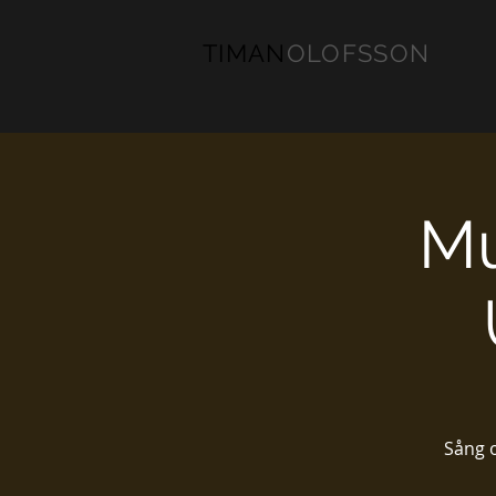
TIMAN
OLOFSSON
Mu
Sång o