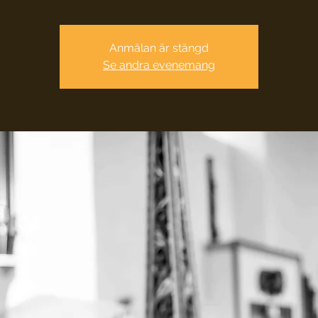
Anmälan är stängd
Se andra evenemang