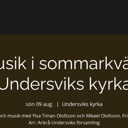
Hem
Om oss
Musik & Inspiration
sik i sommarkväl
Undersviks kyrk
sön 09 aug.
  |  
Undersviks kyrka
ch musik med Ylva Timan Olofsson och Mikael Olofsson. Fri
Arr: Arbrå-Undersviks församling