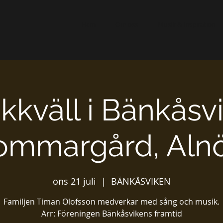
Hem
Om oss
Musik & Inspiration
kkväll i Bänkåsv
ommargård, Aln
ons 21 juli
  |  
BÄNKÅSVIKEN
Familjen Timan Olofsson medverkar med sång och musik.
Arr: Föreningen Bänkåsvikens framtid