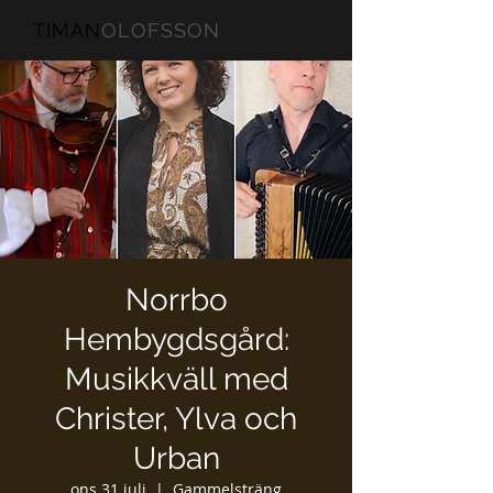
TIMAN
OLOFSSON
Norrbo
Hembygdsgård:
Musikkväll med
Christer, Ylva och
Urban
ons 31 juli
  |  
Gammelsträng