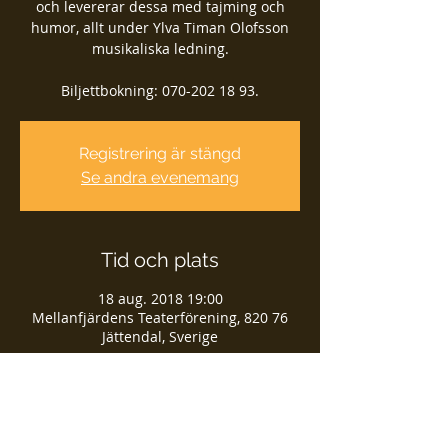
och levererar dessa med tajming och
humor, allt under Ylva Timan Olofsson
musikaliska ledning.
Biljettbokning: 070-202 18 93.
Registrering är stängd
Se andra evenemang
Tid och plats
18 aug. 2018 19:00
Mellanfjärdens Teaterförening, 820 76
Jättendal, Sverige
Dela detta evenemang