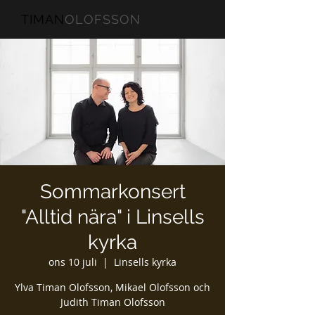
TIMAN
OLOFSSON
Sommarkonsert
"Alltid nära" i Linsells
kyrka
ons 10 juli
  |  
Linsells kyrka
Ylva Timan Olofsson, Mikael Olofsson och
Judith Timan Olofsson