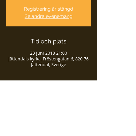
Registrering är stängd
Se andra evenemang
Tid och plats
23 juni 2018 21:00
Jättendals kyrka, Fröstengatan 6, 820 76
Jättendal, Sverige
Dela detta evenemang