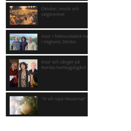
Oktober, musik och
välgörenhet
Visor i folkmusikalisk ton
i Högtomt, Delsbo
Visor och sånger på
Norrbo hembygdsgård
"Vi vill ropa Hosianna!"
Konsert i Ljusdals kyrka,