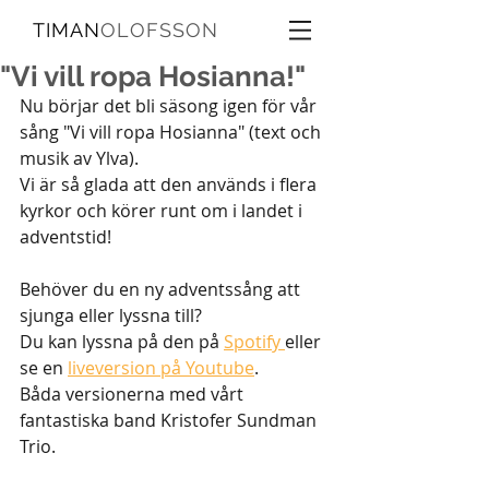
TIMAN
OLOFSSON
"Vi vill ropa Hosianna!"
Nu börjar det bli säsong igen för vår 
sång "Vi vill ropa Hosianna" (text och 
musik av Ylva). 
Vi är så glada att den används i flera 
kyrkor och körer runt om i landet i 
adventstid!
Behöver du en ny adventssång att 
sjunga eller lyssna till? 
Du kan lyssna på den på 
Spotify 
eller 
se en 
liveversion på Youtube
. 
Båda versionerna med vårt 
fantastiska band Kristofer Sundman 
Trio. 