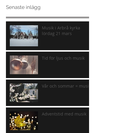
Senaste inlägg
Musik i Arbrå kyrka
lördag 21 mars
Tid för ljus och musik
Vår och sommar = musik
Adventstid med musik